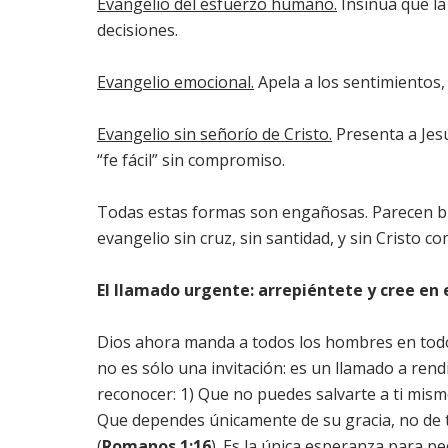
Evangelio del esfuerzo humano.
Insinúa que la
decisiones.
Evangelio emocional.
Apela a los sentimientos, 
Evangelio sin señorío de Cristo.
Presenta a Jes
“fe fácil” sin compromiso.
Todas estas formas son engañosas. Parecen bu
evangelio sin cruz, sin santidad, y sin Cristo c
El llamado urgente: arrepiéntete y cree en 
Dios ahora manda a todos los hombres en todo 
no es sólo una invitación: es un llamado a rendi
reconocer: 1) Que no puedes salvarte a ti mismo
Que dependes únicamente de su gracia, no de t
(
Romanos 1:16
). Es la única esperanza para pe