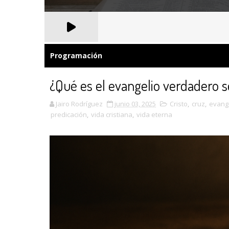
Programación
¿Qué es el evangelio verdadero s
Jairo Rodríguez
junio 03, 2025
Cristo
,
cruz
,
evang
predicación
,
vida cristiana
,
vida eterna