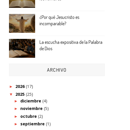
¿Por qué Jesucristo es
incomparable?
La escucha expositiva de la Palabra
de Dios
ARCHIVO
2026
(17)
►
2025
(25)
▼
diciembre
(4)
►
noviembre
(5)
►
octubre
(2)
►
septiembre
(1)
►