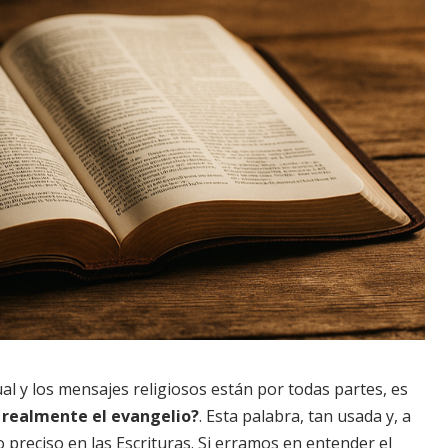
l y los mensajes religiosos están por todas partes, es
 realmente el evangelio?
. Esta palabra, tan usada y, a
 preciso en las Escrituras. Si erramos en entender el