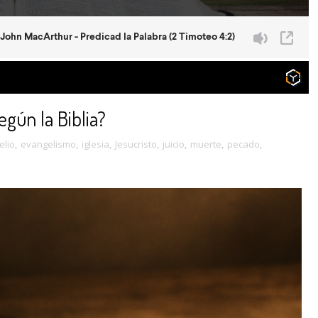
egún la Biblia?
elio
,
evangelismo
,
iglesia
,
Jesucristo
,
juicio
,
muerte
,
pecado
,