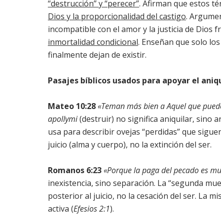
“destrucción” y “perecer”
. Afirman que estos té
Dios y la proporcionalidad del castigo
. Argumen
incompatible con el amor y la justicia de Dios 
inmortalidad condicional
. Enseñan que solo los
finalmente dejan de existir.
Pasajes bíblicos usados para apoyar el aniq
Mateo 10:28
«Teman más bien a Aquel que puede d
apollymi
(destruir) no significa aniquilar, sino 
usa para describir ovejas “perdidas” que siguen
juicio (alma y cuerpo), no la extinción del ser.
Romanos 6:23
«Porque la paga del pecado es m
inexistencia, sino separación. La “segunda mue
posterior al juicio, no la cesación del ser. La
activa (
Efesios 2:1
).