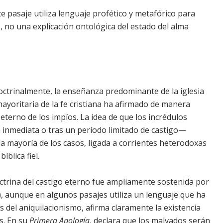
te pasaje utiliza lenguaje profético y metafórico para
os, no una explicación ontológica del estado del alma
 doctrinalmente, la enseñanza predominante de la iglesia
n mayoritaria de la fe cristiana ha afirmado de manera
 eterno de los impíos. La idea de que los incrédulos
a inmediata o tras un período limitado de castigo—
a mayoría de los casos, ligada a corrientes heterodoxas
íblica fiel.
octrina del castigo eterno fue ampliamente sostenida por
I), aunque en algunos pasajes utiliza un lenguaje que ha
del aniquilacionismo, afirma claramente la existencia
s. En su
Primera Apología
, declara que los malvados serán