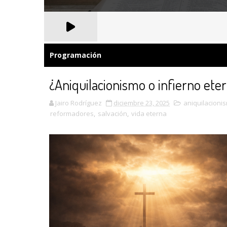
Programación
¿Aniquilacionismo o infierno ete
Jairo Rodríguez
diciembre 23, 2025
aniquilacioni
reformadores
,
salvación
,
vida eterna