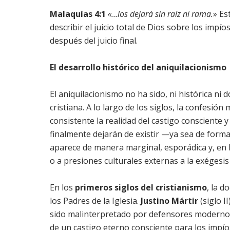
Malaquías 4:1
«…los dejará sin raíz ni rama.
» Es
describir el juicio total de Dios sobre los impí
después del juicio final.
El desarrollo histórico del aniquilacionismo
El aniquilacionismo no ha sido, ni histórica ni
cristiana. A lo largo de los siglos, la confesió
consistente la realidad del castigo consciente y
finalmente dejarán de existir —ya sea de form
aparece de manera marginal, esporádica y, en l
o a presiones culturales externas a la exégesis b
En los
primeros siglos del cristianismo
, la d
los Padres de la Iglesia.
Justino Mártir
(siglo I
sido malinterpretado por defensores modernos 
de un castigo eterno consciente para los impío