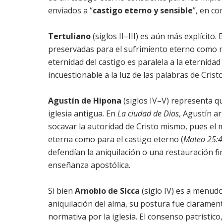
enviados a “
castigo eterno y sensible
”, en co
Tertuliano
(siglos II–III) es aún más explícito.
preservadas para el sufrimiento eterno como man
eternidad del castigo es paralela a la eternida
incuestionable a la luz de las palabras de Cristo
Agustín de Hipona
(siglos IV–V) representa qu
iglesia antigua. En
La ciudad de Dios
, Agustín a
socavar la autoridad de Cristo mismo, pues el
eterna como para el castigo eterno (
Mateo 25:
defendían la aniquilación o una restauración fi
enseñanza apostólica.
Si bien
Arnobio de Sicca
(siglo IV) es a menud
aniquilación del alma, su postura fue claram
normativa por la iglesia. El consenso patrístic