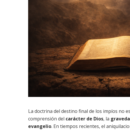
La doctrina del destino final de los impíos no 
comprensión del
carácter de Dios
, la
graveda
evangelio
. En tiempos recientes, el aniquilac