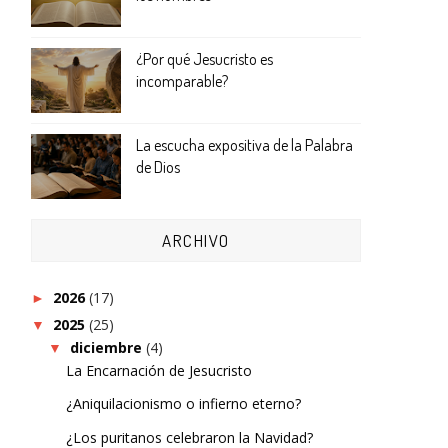
¿Por qué Jesucristo es
incomparable?
La escucha expositiva de la Palabra
de Dios
ARCHIVO
2026
(17)
►
2025
(25)
▼
diciembre
(4)
▼
La Encarnación de Jesucristo
¿Aniquilacionismo o infierno eterno?
¿Los puritanos celebraron la Navidad?