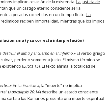
rminos implican cesación de la existencia.
La justicia de
tan que un castigo eterno consciente sería
frente a pecados cometidos en un tiempo finito.
La
 redimidos reciben inmortalidad, mientras que los impíos
uilacionismo (y su correcta interpretación)
estruir el alma y el cuerpo en el infierno.»
El verbo griego
arruinar, perder o someter a juicio. El mismo término se
 existiendo (
Lucas 15
). El texto afirma la totalidad del
uerte…»
En la Escritura, la “muerte” no implica
rte” (
Apocalipsis 20:14
) describe un estado consciente
 misma carta a los Romanos presenta una muerte espiritual