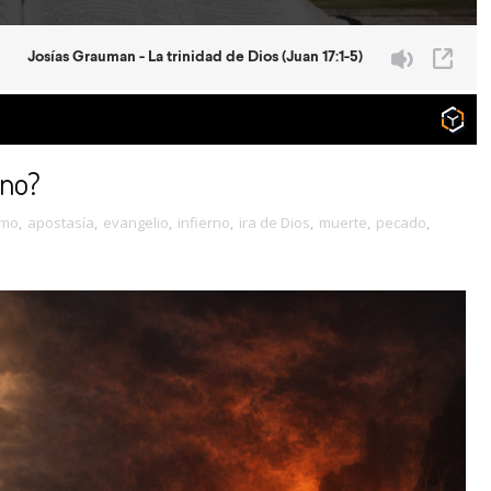
rno?
smo
,
apostasía
,
evangelio
,
infierno
,
ira de Dios
,
muerte
,
pecado
,