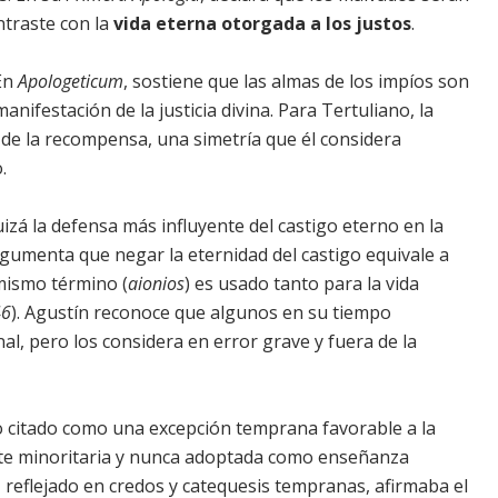
ntraste con la
vida eterna otorgada a los justos
.
 En
Apologeticum
, sostiene que las almas de los impíos son
ifestación de la justicia divina. Para Tertuliano, la
d de la recompensa, una simetría que él considera
.
izá la defensa más influyente del castigo eterno en la
rgumenta que negar la eternidad del castigo equivale a
 mismo término (
aionios
) es usado tanto para la vida
46
). Agustín reconoce que algunos en su tiempo
nal, pero los considera en error grave y fuera de la
o citado como una excepción temprana favorable a la
ente minoritaria y nunca adoptada como enseñanza
o, reflejado en credos y catequesis tempranas, afirmaba el