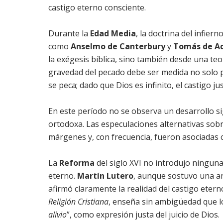
castigo eterno consciente.
Durante la
Edad Media
, la doctrina del infie
como
Anselmo de Canterbury
y
Tomás de A
la exégesis bíblica, sino también desde una teo
gravedad del pecado debe ser medida no solo po
se peca; dado que Dios es infinito, el castigo ju
En este período no se observa un desarrollo sig
ortodoxa. Las especulaciones alternativas sobr
márgenes y, con frecuencia, fueron asociadas 
La
Reforma
del siglo XVI no introdujo ninguna 
eterno.
Martín Lutero
, aunque sostuvo una an
afirmó claramente la realidad del castigo etern
Religión Cristiana
, enseña sin ambigüedad que l
alivio
”, como expresión justa del juicio de Dios.