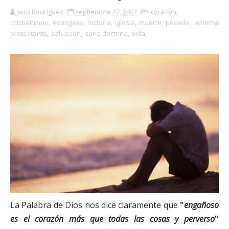
Jairo Rodríguez
septiembre 27, 2022
corazón
,
cristianismo
,
evangelio
,
historia
,
iglesia
,
muerte
,
pecado
,
reforma
protestante
,
salvación
,
sana doctrina
,
vida
La Palabra de Dios nos dice claramente que
"
engañoso
es el corazón más que todas las cosas y perverso
"