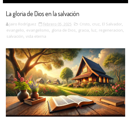
La gloria de Dios en la salvación
Jairo Rodríguez
febrero 05, 2025
Cristo
,
cruz
,
El Salvador
,
evangelio
,
evangelismo
,
gloria de Dios
,
gracia
,
luz
,
regeneracion
,
salvación
,
vida eterna