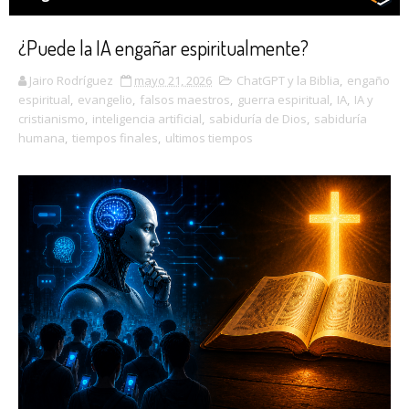
¿Puede la IA engañar espiritualmente?
Jairo Rodríguez
mayo 21, 2026
ChatGPT y la Biblia
,
engaño
espiritual
,
evangelio
,
falsos maestros
,
guerra espiritual
,
IA
,
IA y
cristianismo
,
inteligencia artificial
,
sabiduría de Dios
,
sabiduría
humana
,
tiempos finales
,
ultimos tiempos