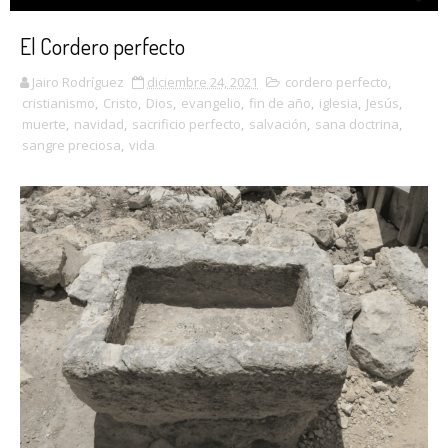
El Cordero perfecto
Jairo Rodríguez
diciembre 24, 2021
cordero perfecto
,
cristianismo
,
Cristo
,
Dios
,
evangelio
,
fin de año
,
iglesia
,
Jesús
,
muerte
,
navidad
,
sacrificio perfecto
,
salvación
,
sana doctrina
,
sangre preciosa
,
vida